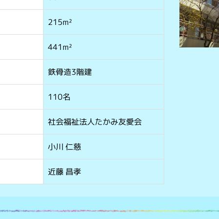
215m²
441m²
鉄骨造3階建
110名
社会福祉法人たかみ友愛会
小川 仁慈
近藤 昌孝