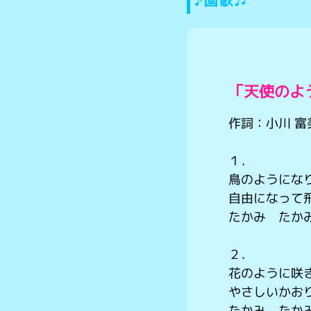
♪園歌♬
「天使のよ
作詞：小川 富
１．
鳥のようにな
自由になって
たかみ たか
２．
花のように咲
やさしいかお
たかみ たか