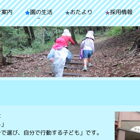
ご案内
園の生活
おたより
採用情報
は
る」
分で選び、自分で行動する子ども」です。