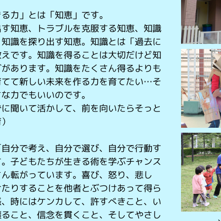
きる力」とは「知恵」です。
出す知恵、トラブルを克服する知恵、知識
、知識を探り出す知恵。知識とは「過去に
教えです。知識を得ることは大切だけど知
グがあります。知識をたくさん得るよりも
育てて新しい未来を作る力を育てたい
…
そ
さな力でもいいのです。
ずに聞いて活かして、前を向いたらそっと
育）
「自分で考え、自分で選び、自分で行動す
す。子どもたちが生きる術を学ぶチャンス
さん転がっています。喜び、怒り、悲し
けたりすることを他者とぶつけあって得ら
感、時にはケンカして、許すべきこと、い
譲ること、信念を貫くこと、そしてやさし