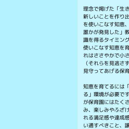
理念で掲げた「生
新しいことを作り
を使いこなす知恵
誰かが発見した」
識を得るタイミン
使いこなす知恵を
れはささやかで小
（それらを見逃さ
見守ってあげる保
知恵を育てるには
る」環境が必要で
が保育園にはたく
み、楽しみやふざ
れる満足感や達成
い通すべきこと、