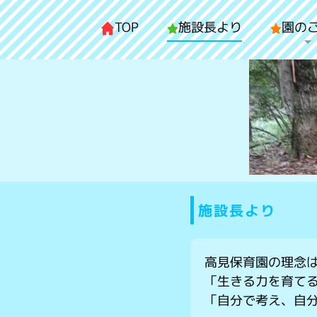
TOP
施設長より
園の
施設長より
高見保育園の理念
「生きる力を育て
「自分で考え、自