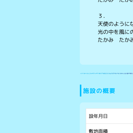
３．
天使のように
光の中を風に
たかみ たか
施設の概要
設年月日
敷地面積