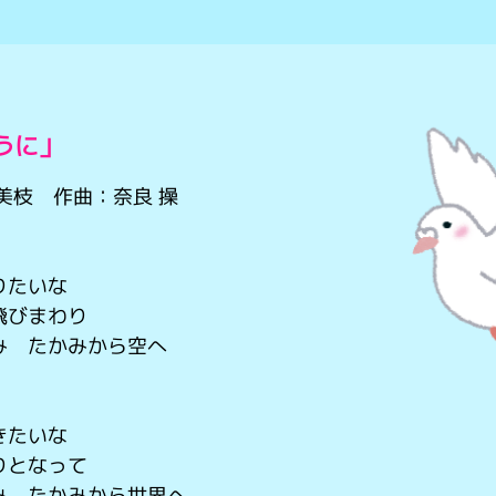
うに」
美枝 作曲：奈良 操
りたいな
飛びまわり
み たかみから空へ
きたいな
りとなって
み たかみから世界へ